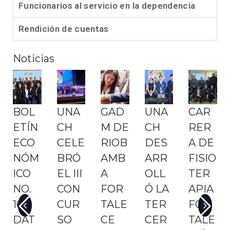
Funcionarios al servicio en la dependencia
Rendición de cuentas
Noticias
BOL
UNA
GAD
UNA
CAR
ETÍN
CH
M DE
CH
RER
ECO
CELE
RIOB
DES
A DE
NÓM
BRÓ
AMB
ARR
FISIO
ICO
EL III
A
OLL
TER
NO.
CON
FOR
Ó LA
APIA
16:
CUR
TALE
TER
FOR
DAT
SO
CE
CER
TALE