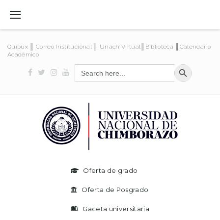
Quipux
║
Correo Institucional
║
Unach Virtual
║
Biblioteca
║
Calendario
Académico
SEARCH BUTT
Search
for:
Oferta de grado
Oferta de Posgrado
Gaceta universitaria