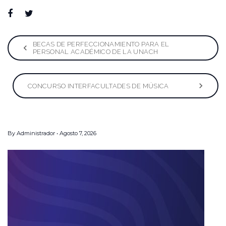
Facebook
Twitter
Google+
LinkedIn
Pinterest
Navegación
BECAS DE PERFECCIONAMIENTO PARA EL
PERSONAL ACADÉMICO DE LA UNACH
de
entradas
CONCURSO INTERFACULTADES DE MÚSICA
By
Administrador
Agosto 7, 2026