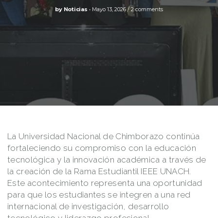
by
Noticias
Mayo 13, 2026
2 comments
La
Universidad Nacional de Chimborazo
continúa
fortaleciendo su compromiso con la educación
tecnológica y la innovación académica a través de
la creación de la Rama Estudiantil IEEE UNACH.
Este acontecimiento representa una oportunidad
para que los estudiantes se integren a una red
internacional de investigación, desarrollo