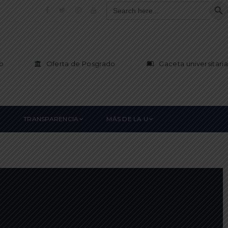
SEAR
Search
for:
o
Oferta de Posgrado
Gaceta universitaria
TRANSPARENCIA
MÁS DE LA U