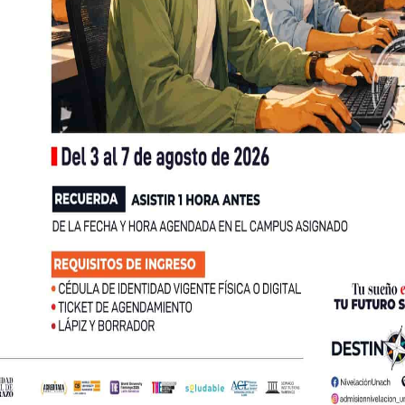
OS
encontrará los toda la
En nuestro Blog de N
eventos, y demás
de los programas, pro
al.
VER
CADOS
AMIENTO PARA LA CALIDAD DE LA 