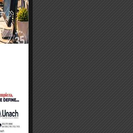
NOTICIAS
oticias, usted encontrará información
yectos y actividades institucionales.
 TODAS LAS NOTICIAS
EDUCACIÓN SUPERIOR