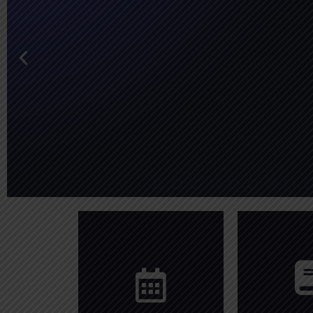
deca
Ver
Ver
sus depen
infraestr