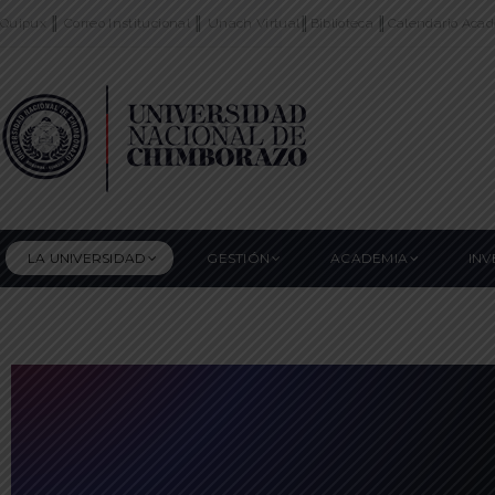
Quipux
║
Correo Institucional
║
Unach Virtual
║
Biblioteca
║
Calendario Aca
LA UNIVERSIDAD
GESTIÓN
ACADEMIA
INV