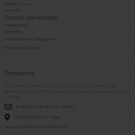
Unach Virtual
Urkund
Gaceta Universitaria
Estudiantes
Docentes
Funcionarios y Trabajadores
Fondo de Cesantía
Contactos
Av. Antonio José de Sucre Km 1 1/2 vía a Guano Riobamba-
Ecuador(593) 3 3730880 Atención de: Lunes a Viernes de: 08h00
- 17h00
Buzón de sugerencias y quejas
Localización en el mapa
Descargar Directorio Telefónico IP