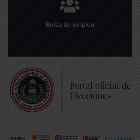
Aplica aquí
Buscamos los mejores perfiles
Bolsa de empleo
.