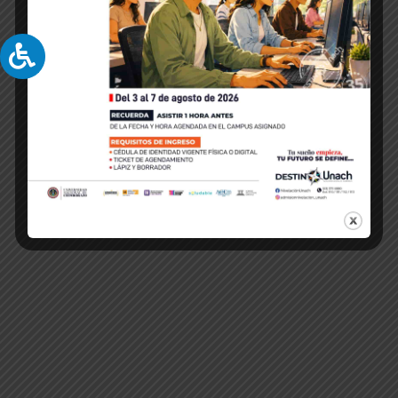
Ver
ALUMNI
Ver