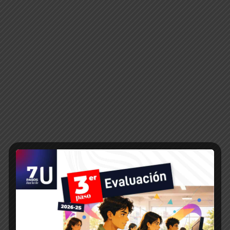
encontrará información de los
programas, proyectos y actividades
institucionales.
VER TODAS LAS NOTICIAS
CONSEJO DE ASEGURAMIENTO
PARA LA CALIDAD DE LA
EDUCACIÓN SUPERIOR
ESTUDIANTES