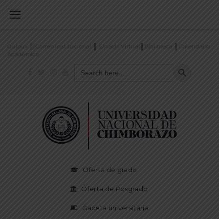
Quipux
║
Correo Institucional
║
Unach Virtual
║
Biblioteca
║
Calendario
Académico
SEARCH BUTT
Search
for:
Oferta de grado
Oferta de Posgrado
Gaceta universitaria