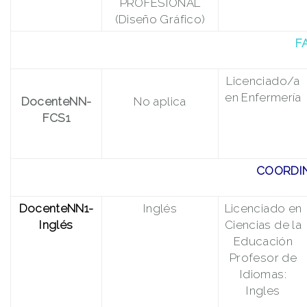
PROFESIONAL
(Diseño Gráfico)
F
Licenciado/a
en Enfermería
DocenteNN-
No aplica
FCS1
COORDI
DocenteNN1-
Inglés
Licenciado en
Inglés
Ciencias de la
Educación
Profesor de
Idiomas:
Ingles