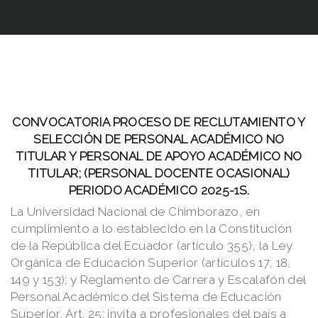
CONVOCATORIA PROCESO DE RECLUTAMIENTO Y
SELECCIÓN DE PERSONAL ACADÉMICO NO
TITULAR Y PERSONAL DE APOYO ACADÉMICO NO
TITULAR; (PERSONAL DOCENTE OCASIONAL)
PERIODO ACADÉMICO 2025-1S.
La Universidad Nacional de Chimborazo, en
cumplimiento a lo establecido en la Constitución
de la República del Ecuador (artículo 355), la Ley
Orgánica de Educación Superior (artículos 17, 18,
149 y 153); y Reglamento de Carrera y Escalafón del
Personal Académico del Sistema de Educación
Superior, Art. 25; invita a profesionales del país a