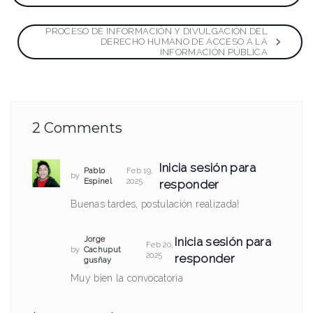
de
PROCESO DE INFORMACIÓN Y DIVULGACIÓN DEL
entradas
DERECHO HUMANO DE ACCESO A LA
INFORMACIÓN PÚBLICA
2 Comments
Inicia sesión para
Pablo
Feb 19,
by
Espinel
2025
responder
Buenas tardes, postulación realizada!
Inicia sesión para
Jorge
Feb 20,
by
Cachuput
2025
responder
gusñay
Muy bien la convocatoria