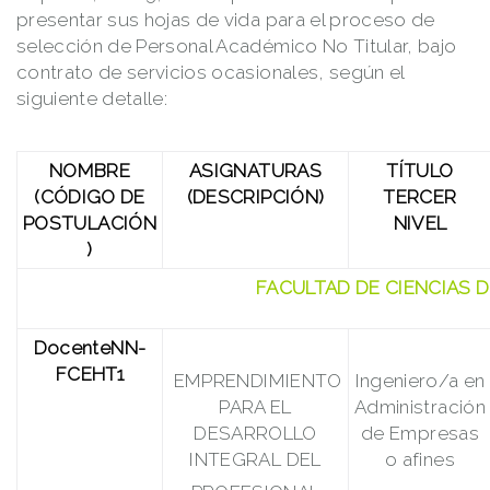
presentar sus hojas de vida para el proceso de
selección de Personal Académico No Titular, bajo
contrato de servicios ocasionales, según el
siguiente detalle:
N
O
M
B
R
E
ASIGNATURAS
TÍTULO
(CÓDIG
O
DE
(DESCRIPCIÓN)
TERCER
POSTULACIÓN
NIVEL
)
FACULTAD
DE
CIENCIAS
D
DocenteNN-
FCEHT1
EMPRENDIMIENTO
Ingeniero/a en
PARA EL
Administración
DESARROLLO
de Empresas
INTEGRAL DEL
o afines