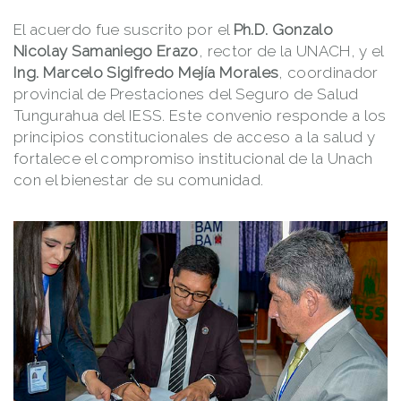
El acuerdo fue suscrito por el
Ph.D. Gonzalo
Nicolay Samaniego Erazo
, rector de la UNACH, y el
Ing. Marcelo Sigifredo Mejía Morales
, coordinador
provincial de Prestaciones del Seguro de Salud
Tungurahua del IESS. Este convenio responde a los
principios constitucionales de acceso a la salud y
fortalece el compromiso institucional de la Unach
con el bienestar de su comunidad.