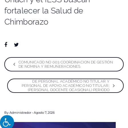
fortalecer la Salud de
Chimborazo
Facebook
Twitter
Google+
LinkedIn
Pinterest
Navegación
COMUNICADO NO 003 COORDINACION DE GESTIÓN
DE NOMINA Y REMUNERACIONES
de
CONVOCATORIA A RECLUTAMIENTO Y SELECCIÓN
DE PERSONAL ACADÉMICO NO TITULAR Y
entradas
PERSONAL DE APOYO ACADÉMICO NO TITULAR;
(PERSONAL DOCENTE OCASIONAL) PERIODO
ACADÉMICO 2025-1S.
By
Administrador
Agosto 7, 2026