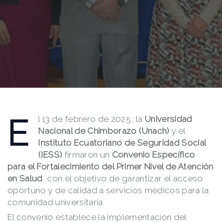
E
l 13 de febrero de 2025, la
Universidad
Nacional de Chimborazo (Unach)
y el
Instituto Ecuatoriano de Seguridad Social
(IESS)
firmaron un
Convenio Específico
para el Fortalecimiento del Primer Nivel de Atención
en Salud
, con el objetivo de garantizar el acceso
oportuno y de calidad a servicios médicos para la
comunidad universitaria.
El convenio establece la implementación del