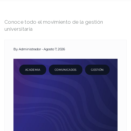
Category:
Conoce todo el movimiento de la gestión
universitaria
Gestión
By
Administrador
Agosto 7, 2026
ACADEMIA
COMUNICADOS
GESTIÓN