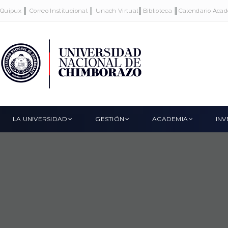
Skip
Quipux
║
Correo Institucional
║
Unach Virtual
║
Biblioteca
║
Calendario Aca
to
content
LA UNIVERSIDAD
GESTIÓN
ACADEMIA
INV