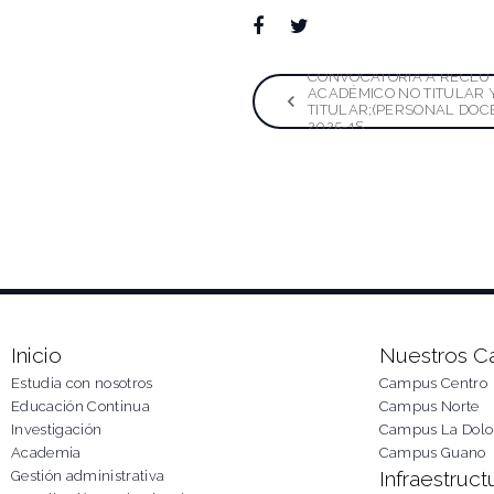
Facebook
Twitter
Google+
LinkedIn
Pinterest
Naveg
CONVOCATORIA A RECLU
ACADÉMICO NO TITULAR 
TITULAR;(PERSONAL DOC
2025-1S.
de
entra
Inicio
Nuestros 
Estudia con nosotros
Campus Centro
Educación Continua
Campus Norte
Investigación
Campus La Dolo
Academia
Campus Guano
Infraestruct
Gestión administrativa