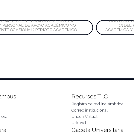
ación
TAMIENTO Y SELECCIÓN DE PERSONAL
CONVOCATOR
Y PERSONAL DE APOYO ACADÉMICO NO
13 DEL
ENTE OCASIONAL) PERIODO ACADÉMICO
ACADÉMICA Y 
das
Campus
Recursos T.I.C
Registro de red inalámbrica
Correo institucional
rosa
Unach Virtual
Urkund
ura
Gaceta Universitaria