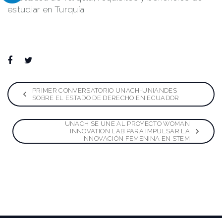
estudiar en Turquía.
Facebook
Twitter
Google+
LinkedIn
Pinterest
Navegación
PRIMER CONVERSATORIO UNACH-UNIANDES
SOBRE EL ESTADO DE DERECHO EN ECUADOR
de
UNACH SE UNE AL PROYECTO WOMAN
entradas
INNOVATION LAB PARA IMPULSAR LA
INNOVACIÓN FEMENINA EN STEM