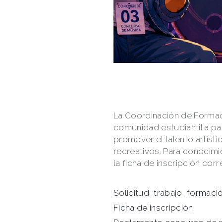
La Coordinación de Formac
comunidad estudiantil a par
promover el talento artísti
recreativos. Para conocimi
la ficha de inscripción cor
Solicitud_trabajo_formac
Ficha de inscripción