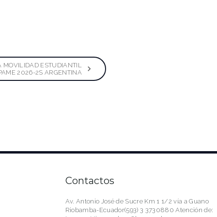
 MOVILIDAD ESTUDIANTIL
PAME 2026-2S ARGENTINA
Contactos
Av. Antonio José de Sucre Km 1 1/2 vía a Guano
Riobamba-Ecuador(593) 3 3730880 Atención de: