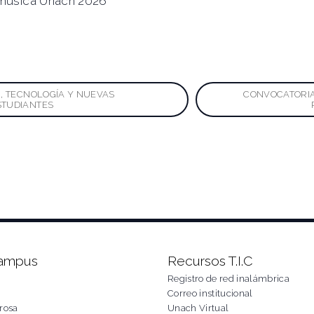
música Unach 2026
ación
N, TECNOLOGÍA Y NUEVAS
CONVOCATORIA
STUDIANTES
das
Campus
Recursos T.I.C
Registro de red inalámbrica
Correo institucional
rosa
Unach Virtual