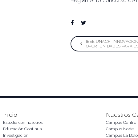
Reglamento concurso de 
Facebook
Twitter
Google+
LinkedIn
Pinterest
Naveg
IEEE UNACH: INNOVACIÓ
OPORTUNIDADES PARA E
de
entra
Inicio
Nuestros 
Estudia con nosotros
Campus Centro
Educación Continua
Campus Norte
Investigación
Campus La Dolo