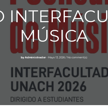
 INTERFACU
MÚSICA
by
Administrador
Mayo 13, 2026
No comment(s)