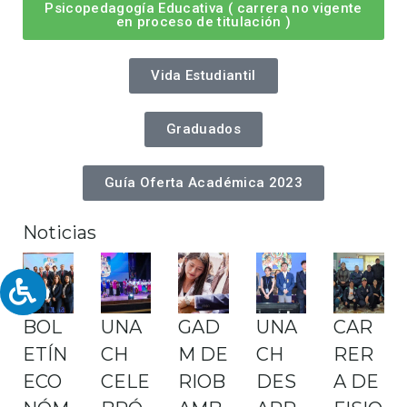
Psicopedagogía Educativa ( carrera no vigente
en proceso de titulación )
Vida Estudiantil
Graduados
Guía Oferta Académica 2023
Noticias
BOL
UNA
GAD
UNA
CAR
ETÍN
CH
M DE
CH
RER
ECO
CELE
RIOB
DES
A DE