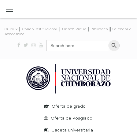
Quipux
║
Correo Institucional
║
Unach Virtual
║
Biblioteca
║
Calendario
Académico
SEARCH BUTT
Search
for:
Oferta de grado
Oferta de Posgrado
Gaceta universitaria