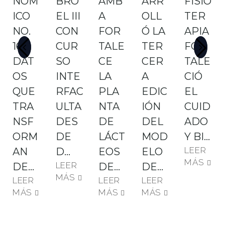
NÓM
BRÓ
AMB
ARR
FISIO
ICO
EL III
A
OLL
TER
NO.
CON
FOR
Ó LA
APIA
16:
CUR
TALE
TER
FOR
DAT
SO
CE
CER
TALE
OS
INTE
LA
A
CIÓ
QUE
RFAC
PLA
EDIC
EL
TRA
ULTA
NTA
IÓN
CUID
NSF
DES
DE
DEL
ADO
ORM
DE
LÁCT
MOD
Y BI…
LEER
AN
D…
EOS
ELO
MÁS
LEER
DE…
DE…
DE…
MÁS
LEER
LEER
LEER
MÁS
MÁS
MÁS