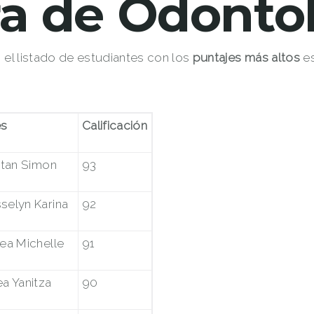
ra de Odonto
, el listado de estudiantes con los
puntajes más altos
es
es
Calificación
atan Simon
93
selyn Karina
92
ea Michelle
91
a Yanitza
90