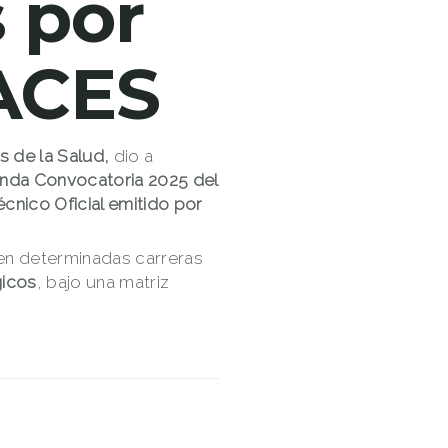
 por
CACES
s de la Salud,
dio a
nda Convocatoria 2025 del
cnico Oficial emitido por
l en determinadas carreras
gicos
, bajo una matriz