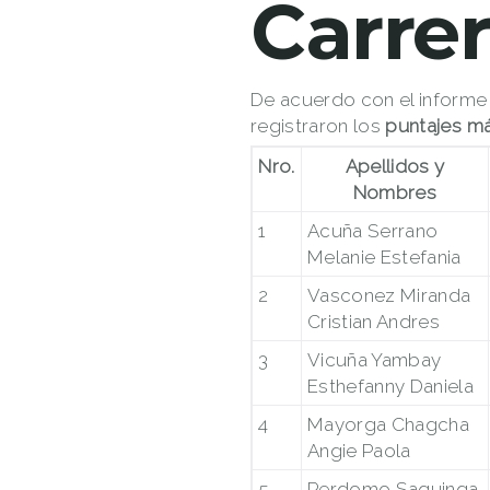
Carre
De acuerdo con el informe 
registraron los
puntajes má
Nro.
Apellidos y
Nombres
1
Acuña Serrano
Melanie Estefania
2
Vasconez Miranda
Cristian Andres
3
Vicuña Yambay
Esthefanny Daniela
4
Mayorga Chagcha
Angie Paola
5
Perdomo Saquinga