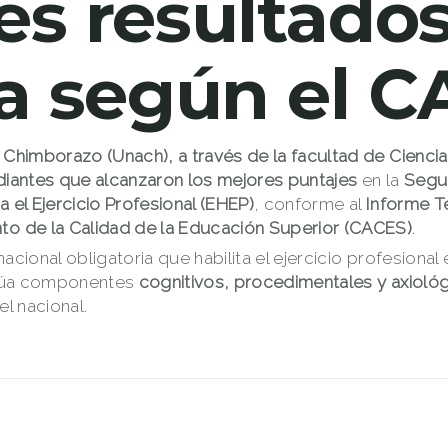
es resultados
ra según el 
 Chimborazo (Unach), a través de la facultad de Ciencia
diantes que alcanzaron los mejores puntajes
en la
Segu
 el Ejercicio Profesional (EHEP)
, conforme al
Informe Té
to de la Calidad de la Educación Superior (CACES)
.
acional obligatoria que habilita el ejercicio profesiona
valúa componentes
cognitivos, procedimentales y axioló
el nacional.