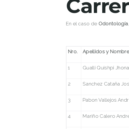
Carre
En el caso de
Odontología
Nro.
Apellidos y Nombr
1
Gualli Quishpi Jhon
2
Sanchez Cataña Jos
3
Pabon Vallejos Andr
4
Mariño Calero Andre