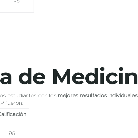
ra de Medici
 los estudiantes con los
mejores resultados individuales
P fueron:
alificación
95