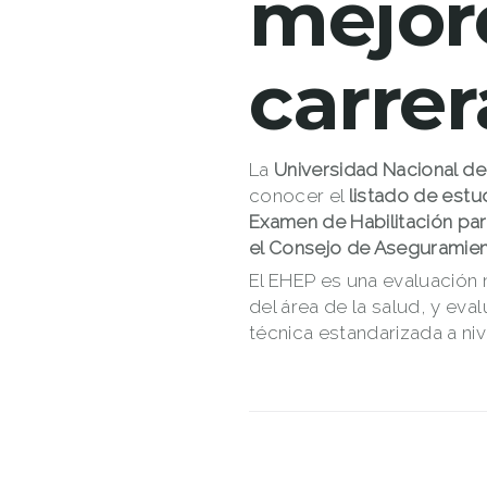
mejor
carre
La
Universidad Nacional de
conocer el
listado de estu
Examen de Habilitación para
el Consejo de Aseguramien
El EHEP es una evaluación n
del área de la salud, y e
técnica estandarizada a niv