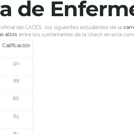
ra de Enferm
oficial del CACES, los siguientes estudiantes de la
carr
s altos
entre los sustentantes de la Unach en esta con
Calificación
90
88
86
85
85