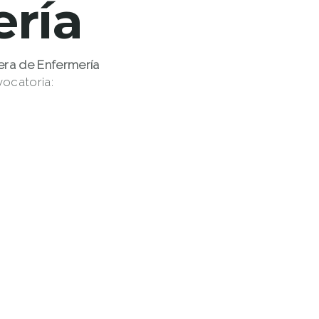
ería
era de Enfermería
vocatoria: