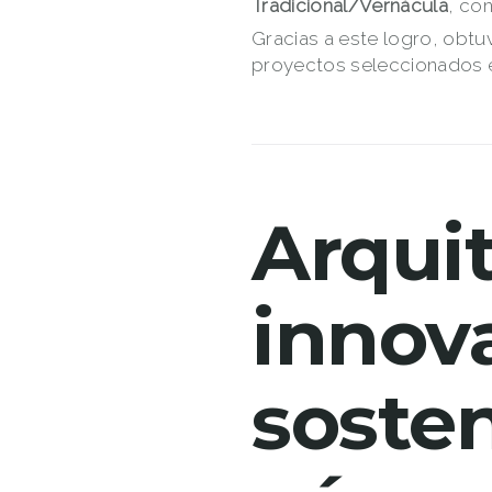
Tradicional/Vernácula
, con
Gracias a este logro, obt
proyectos seleccionados en
Arquit
innov
sosten