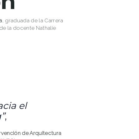
ón
a
, graduada de la Carrera
 de la docente Nathalie
cia el
”
,
vención de Arquitectura