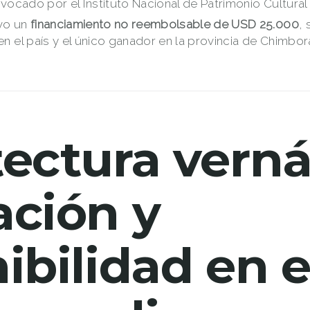
vocado por el Instituto Nacional de Patrimonio Cultural 
uvo un
financiamiento no reembolsable de USD 25.000
,
 el país y el único ganador en la provincia de Chimbor
ectura verná
ación y
ibilidad en e