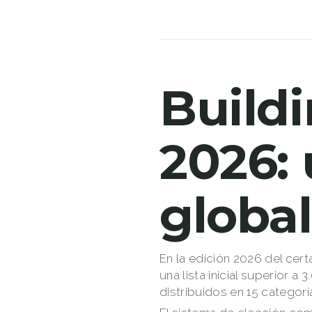
Buildi
2026:
global
En la edición 2026 del cer
una lista inicial superior 
distribuidos en 15 categorí