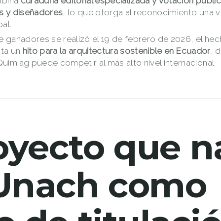
mbina
curaduría editorial especializada y votación públ
os y diseñadores
, lo que otorga al reconocimiento una v
al.
de ganadores se realizó el 19 de febrero de 2026, el hec
nta un
hito para la arquitectura sostenible en Ecuador
, 
miag puede competir al más alto nivel internacional.
oyecto que n
 Unach como