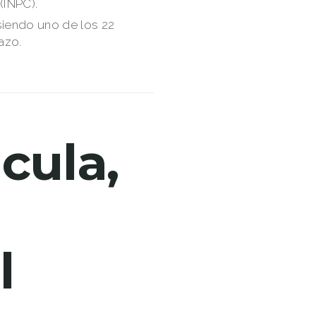
(INPC).
 siendo uno de los 22
azo.
cula,
l