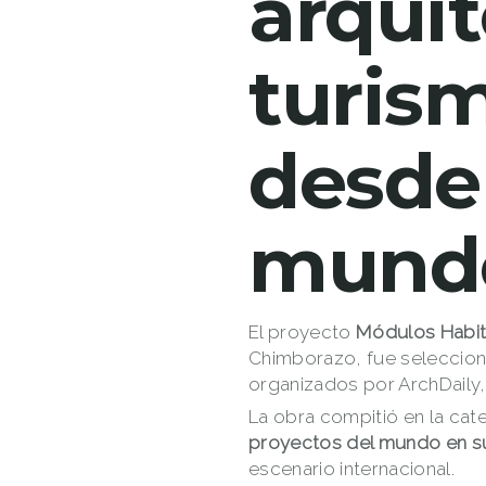
arquit
turis
desde
mund
El proyecto
Módulos Habit
Chimborazo, fue selecci
organizados por ArchDaily, 
La obra compitió en la cat
proyectos del mundo en 
escenario internacional.