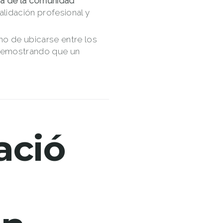
ica de la comunidad
alidación profesional y
ho de ubicarse entre los
demostrando que un
ació