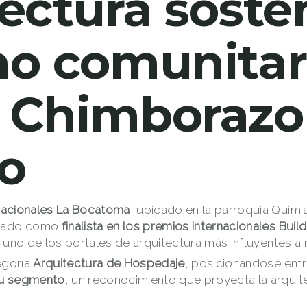
ectura soste
mo comunitar
 Chimborazo 
o
acionales La Bocatoma
, ubicado en la parroquia Quimi
onado como
finalista en los premios internacionales Buil
uno de los portales de arquitectura más influyentes a n
egoría
Arquitectura de Hospedaje
, posicionándose ent
su segmento
, un reconocimiento que proyecta la arquite