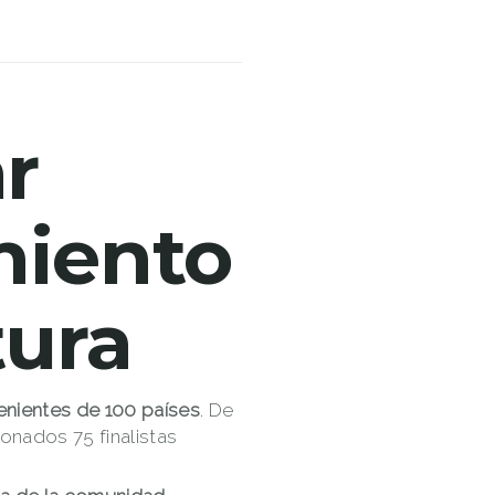
r
miento
tura
nientes de 100 países
. De
ionados 75 finalistas