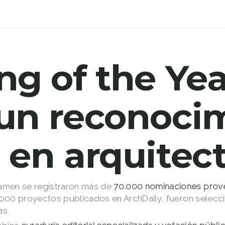
ng of the Yea
 un reconoci
 en arquitec
tamen se registraron más de
70.000 nominaciones prove
a 3.000 proyectos publicados en ArchDaily, fueron selecc
as.