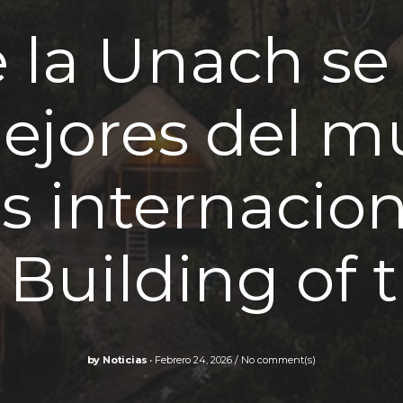
 la Unach se
mejores del m
s internacion
 Building of 
by
Noticias
Febrero 24, 2026
No comment(s)