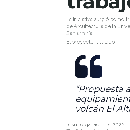
trabaj
La iniciativa surgió como t
de Arquitectura de la Univ
Santamaría.
El proyecto, titulado:
“Propuesta a
equipamiento
volcán El Al
resultó ganador en 2022 d