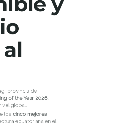
nible y
io
al
ag, provincia de
ding of the Year 2026
,
ivel global.
re los
cinco mejores
ctura ecuatoriana en el