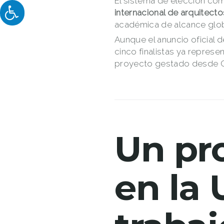
El sistema de elección co
internacional de arquitect
académica de alcance glob
Aunque el anuncio oficial 
cinco finalistas ya represe
proyecto gestado desde Qui
Un pr
en la