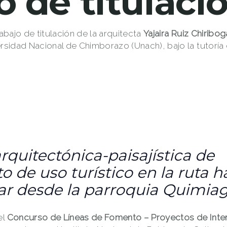
o de titulaci
rabajo de titulación de la arquitecta
Yajaira Ruiz Chiribog
ersidad Nacional de Chimborazo (Unach), bajo la tutoría
rquitectónica-paisajística de
 de uso turístico en la ruta ha
tar desde la parroquia Quimiag
el
Concurso de Líneas de Fomento – Proyectos de Inter