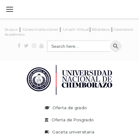
Quipux
║
Correo Institucional
║
Unach Virtual
║
Biblioteca
║
Calendario
Académico
SEARCH BUTT
Search
for:
Oferta de grado
Oferta de Posgrado
Gaceta universitaria