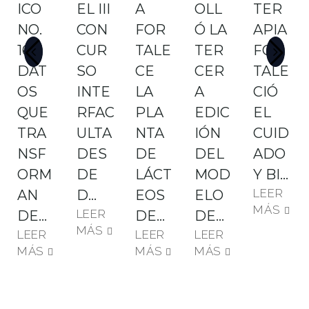
ICO
EL III
A
OLL
TER
NO.
CON
FOR
Ó LA
APIA
16:
CUR
TALE
TER
FOR
DAT
SO
CE
CER
TALE
OS
INTE
LA
A
CIÓ
QUE
RFAC
PLA
EDIC
EL
TRA
ULTA
NTA
IÓN
CUID
NSF
DES
DE
DEL
ADO
ORM
DE
LÁCT
MOD
Y BI…
LEER
AN
D…
EOS
ELO
MÁS
LEER
DE…
DE…
DE…
MÁS
LEER
LEER
LEER
MÁS
MÁS
MÁS