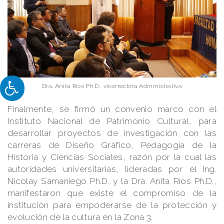
Dra. Anita Ríos Ph.D., vicerrectora Administrativa
Finalmente, se firmó un convenio marco con el
Instituto Nacional de Patrimonio Cultural, para
desarrollar proyectos de investigación con las
carreras de Diseño Gráfico, Pedagogía de la
Historia y Ciencias Sociales, razón por la cual las
autoridades universitarias, lideradas por el Ing.
Nicolay Samaniego Ph.D. y la Dra. Anita Ríos Ph.D.,
manifestaron que existe el compromiso de la
institución para empoderarse de la protección y
evolución de la cultura en la Zona 3.