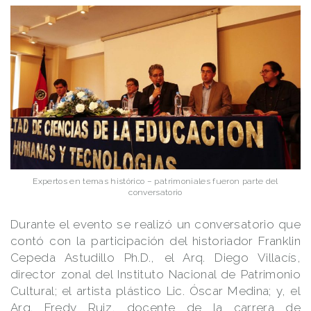
Expertos en temas histórico – patrimoniales fueron parte del
conversatorio
Durante el evento se realizó un conversatorio que
contó con la participación del historiador Franklin
Cepeda Astudillo Ph.D., el Arq. Diego Villacís,
director zonal del Instituto Nacional de Patrimonio
Cultural; el artista plástico Lic. Óscar Medina; y, el
Arq. Fredy Ruiz, docente de la carrera de