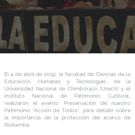
El 4 de abril de 2019, la facultad de Ciencias de la
Educación, Humanas y Tecnologías, de la
Universidad Nacional de Chimborazo (Unach) y el
Instituto Nacional de Patrimonio Cutltural,
realizaron el evento: Preservación de nuestro
Patrimonio “Acción de Todos”, para debatir sobre
la importancia de la protección del acervo de
Riobamba.