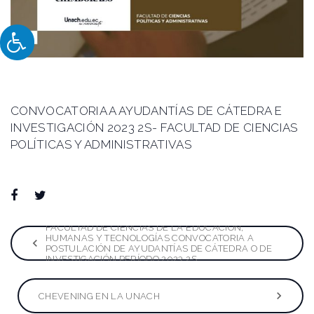
CONVOCATORIA A AYUDANTÍAS DE CÁTEDRA E
INVESTIGACIÓN 2023 2S- FACULTAD DE CIENCIAS
POLÍTICAS Y ADMINISTRATIVAS
Facebook
Twitter
Google+
LinkedIn
Pinterest
FACULTAD DE CIENCIAS DE LA EDUCACIÓN,
Navegación
HUMANAS Y TECNOLOGÍAS CONVOCATORIA A
POSTULACIÓN DE AYUDANTÍAS DE CÁTEDRA O DE
INVESTIGACIÓN PERÍODO 2023 2S
de
entradas
CHEVENING EN LA UNACH