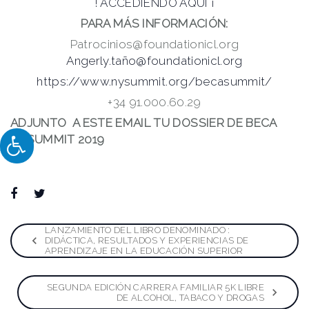
! ACCEDIENDO AQUÍ ¡
PARA MÁS INFORMACIÓN:
Patrocinios@foundationicl.org
Angerly.taño@foundationicl.org
https://www.nysummit.org/becasummit/
+34 91.000.60.29
ADJUNTO A ESTE EMAIL TU DOSSIER DE BECA
NYSUMMIT 2019
Facebook
Twitter
Google+
LinkedIn
Pinterest
Navegación
LANZAMIENTO DEL LIBRO DENOMINADO :
DIDÁCTICA, RESULTADOS Y EXPERIENCIAS DE
APRENDIZAJE EN LA EDUCACIÓN SUPERIOR
de
SEGUNDA EDICIÓN CARRERA FAMILIAR 5K LIBRE
entradas
DE ALCOHOL, TABACO Y DROGAS