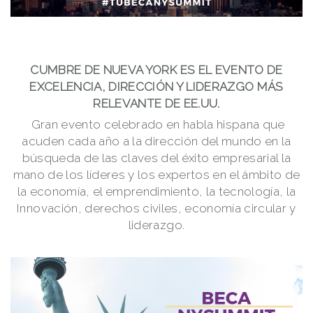
CUMBRE DE NUEVA YORK ES EL EVENTO DE
EXCELENCIA, DIRECCIÓN Y LIDERAZGO MÁS
RELEVANTE DE EE.UU.
Gran evento celebrado en habla hispana que
acuden cada año a la dirección del mundo en la
búsqueda de las claves del éxito empresarial la
mano de los líderes y los expertos en el ámbito de
la economía, el emprendimiento, la tecnología, la
Innovación, derechos civiles, economía circular y
liderazgo.