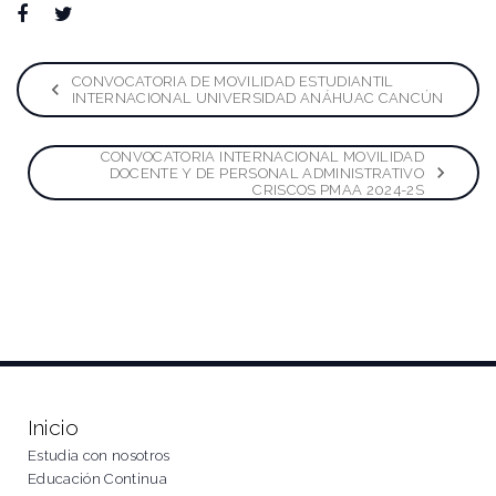
Facebook
Twitter
Google+
LinkedIn
Pinterest
Navegación
CONVOCATORIA DE MOVILIDAD ESTUDIANTIL
INTERNACIONAL UNIVERSIDAD ANÁHUAC CANCÚN
de
CONVOCATORIA INTERNACIONAL MOVILIDAD
entradas
DOCENTE Y DE PERSONAL ADMINISTRATIVO
CRISCOS PMAA 2024-2S
Inicio
Estudia con nosotros
Educación Continua