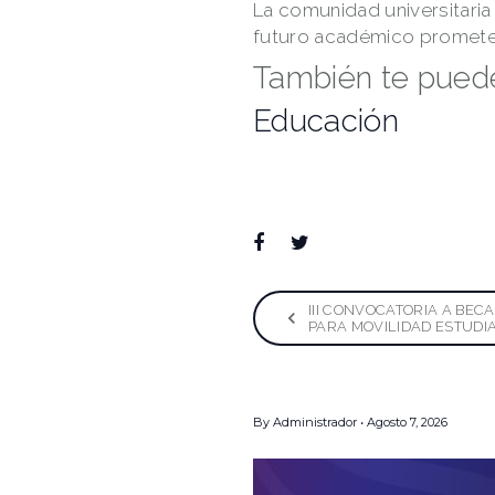
La comunidad universitaria 
futuro académico promete
También te puede
Educación
Facebook
Twitter
Google+
LinkedIn
Pinterest
Naveg
III CONVOCATORIA A BE
PARA MOVILIDAD ESTUDI
de
By
Administrador
Agosto 7, 2026