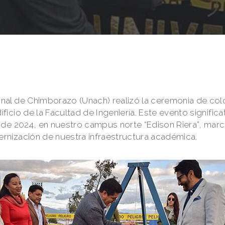
onal de Chimborazo (Unach) realizó la ceremonia de col
ficio de la Facultad de Ingeniería. Este evento signific
o de 2024, en nuestro campus norte “Edison Riera”, mar
ernización de nuestra infraestructura académica.