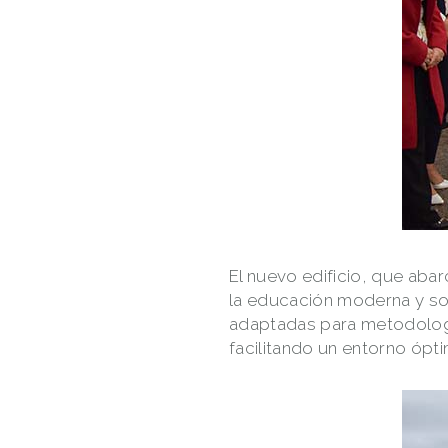
El nuevo edificio, que aba
la educación moderna y sos
adaptadas para metodologí
facilitando un entorno ópti