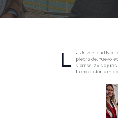
L
a Universidad Naci
piedra del nuevo edi
viernes, 28 de juni
la expansión y mod