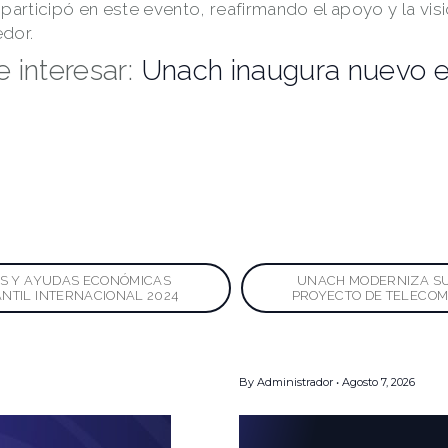
participó en este evento, reafirmando el apoyo y la vis
dor.
 interesar:
Unach inaugura nuevo ed
ación
CAS Y AYUDAS ECONÓMICAS
UNACH MODERNIZA S
ANTIL INTERNACIONAL 2024
PROYECTO DE TELECO
By
Administrador
Agosto 7, 2026