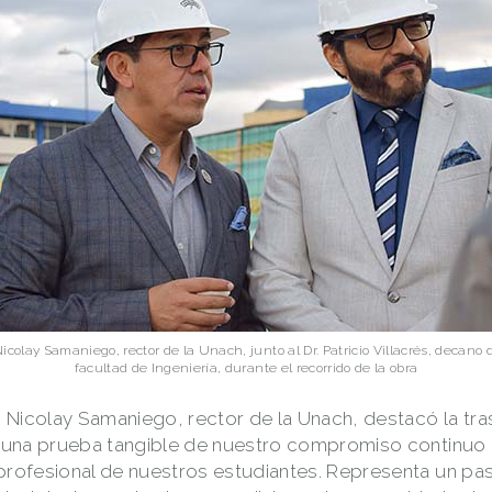
Nicolay Samaniego, rector de la Unach, junto al Dr. Patricio Villacrés, decano 
facultad de Ingeniería, durante el recorrido de la obra
r. Nicolay Samaniego, rector de la Unach, destacó la t
s una prueba tangible de nuestro compromiso continuo 
profesional de nuestros estudiantes. Representa un pa