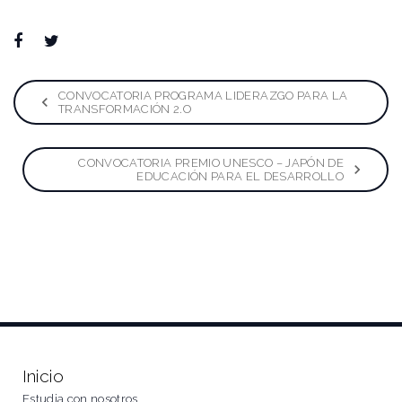
Facebook
Twitter
Google+
LinkedIn
Pinterest
Navegación
CONVOCATORIA PROGRAMA LIDERAZGO PARA LA
TRANSFORMACIÓN 2.O
de
CONVOCATORIA PREMIO UNESCO – JAPÓN DE
entradas
EDUCACIÓN PARA EL DESARROLLO
Inicio
Estudia con nosotros