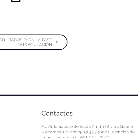
ABILITADOS PARA LA FASE
DE POSTULACIÓN
Contactos
Av. Antonio José de Sucre Km 1 1/2 vía a Guano
Riobamba-Ecuador(593) 3 3730880 Atención de:
Lunes a Viernes de: 08h00 - 17h00