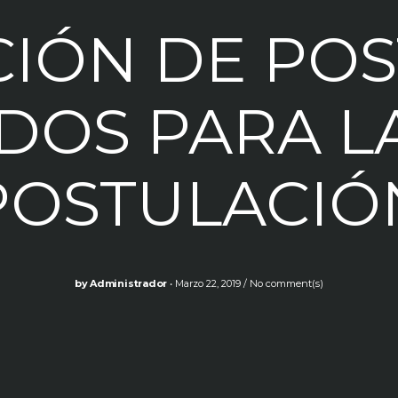
CIÓN DE PO
DOS PARA L
POSTULACIÓ
by
Administrador
Marzo 22, 2019
No comment(s)