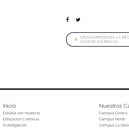
Facebook
Twitter
Google+
LinkedIn
Pinterest
Naveg
UNACH PRESENTA LA RED
CHOCHO EN BOLIVIA
de
entra
Inicio
Nuestros 
Estudia con nosotros
Campus Centro
Educación Continua
Campus Norte
Investigación
Campus La Dolo