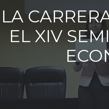
LA CARRER
EL XIV SE
ECON