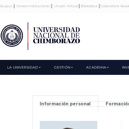
Quipux
║
Correo Institucional
║
Unach Virtual
║
Biblioteca
║
Calendario Aca
LA UNIVERSIDAD
GESTIÓN
ACADEMIA
INV
Información personal
Formació