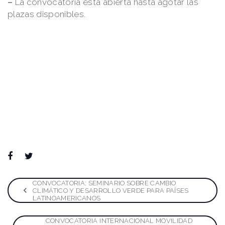
–
La convocatoria está abierta hasta agotar las
plazas disponibles.
Facebook
Twitter
Google+
LinkedIn
Pinterest
Navegación
CONVOCATORIA: SEMINARIO SOBRE CAMBIO
CLIMÁTICO Y DESARROLLO VERDE PARA PAÍSES
LATINOAMERICANOS
de
CONVOCATORIA INTERNACIONAL MOVILIDAD