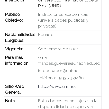
Institución:
Universidad Internacional de la
Rioja (UNIR).
Público
Instituciones académicas
Objetivo:
(universidades públicas y
privadas).
Nacionalidades
Ecuador
Elegibles:
Vigencia:
Septiembre de 2024.
Para más
email:
información:
frances.guevara@unach.edu.ec
infoecuador@unir.net
teléfono: +593 3931480
Sitio Web
http://www.unir.net
General:
Nota:
Estas becas están sujetas a la
disponibilidad de cupos y al