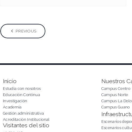
Posts
PREVIOUS
pagination
Inicio
Nuestros 
Estudia con nosotros
Campus Centro
Educación Continua
Campus Norte
Investigación
Campus La Dolo
Academia
Campus Guano
Infraestruct
Gestión administrativa
Acreditación Institucional
Escenarios depor
Visitantes del sitio
Escenarios cultu