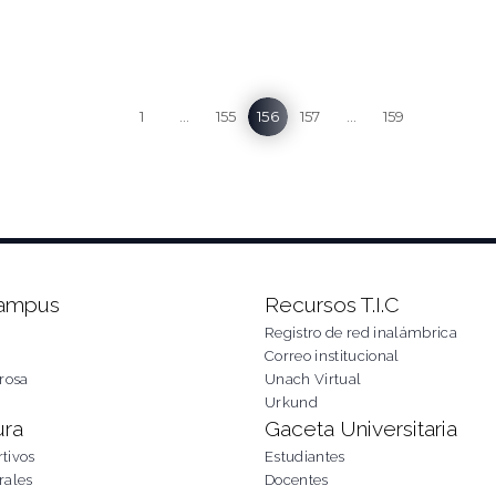
1
…
155
156
157
…
159
Campus
Recursos T.I.C
Registro de red inalámbrica
Correo institucional
rosa
Unach Virtual
Urkund
ura
Gaceta Universitaria
tivos
Estudiantes
rales
Docentes