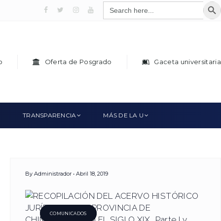
SEAR
Search
for:
Facebook
x
Instagram
Youtube
o
Oferta de Posgrado
Gaceta universitaria
TRANSPARENCIA
MÁS DE LA U
By
Administrador
Abril 18, 2019
COMUNICADOS