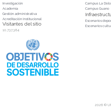
Investigación
Campus La Dolo
Academia
Campus Guano
Infraestruct
Gestión administrativa
Acreditación Institucional
Escenarios depor
Visitantes del sitio
Escenarios cultu
10,737,384
2026 © U