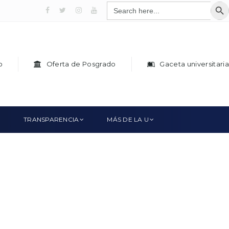
SEAR
Search
for:
Facebook
x
Instagram
Youtube
o
Oferta de Posgrado
Gaceta universitaria
TRANSPARENCIA
MÁS DE LA U