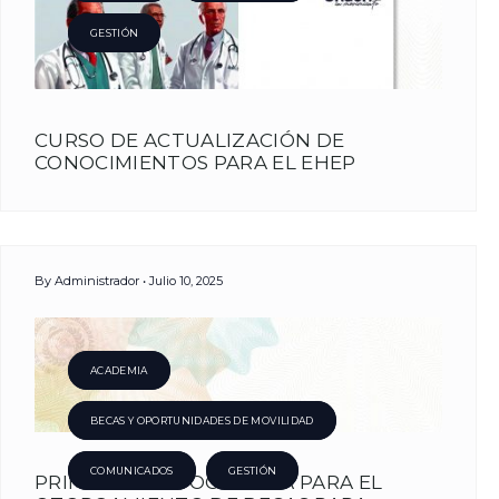
10
GESTIÓN
Julio,
CURSO DE ACTUALIZACIÓN DE
CONOCIMIENTOS PARA EL EHEP
2025
By
Administrador
Julio 10, 2025
ACADEMIA
BECAS Y OPORTUNIDADES DE MOVILIDAD
COMUNICADOS
GESTIÓN
PRIMERA CONVOCATORIA PARA EL