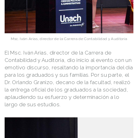
Msc. Iván Arias, director de la Carrera de Contabilidad y Auditoría
El Msc. Iván Arias, director de la Carrera de
Contabilidad y Auditoría, dio inicio al evento con un
emotivo discurso, resaltando la importancia del día
para los graduados y sus familias. Por su parte, el
Dr. Orlando Granizo, decano de la facultad, realizó
la entrega oficial de los graduados a la sociedad,
aplaudiendo su esfuerzo y determinación a lo
largo de sus estudios.