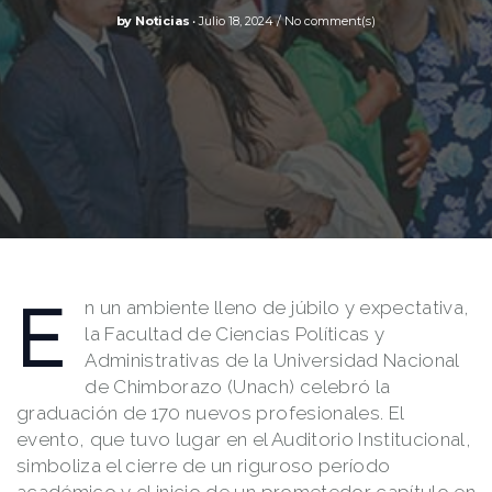
by
Noticias
Julio 18, 2024
No comment(s)
E
n un ambiente lleno de júbilo y expectativa,
la Facultad de Ciencias Políticas y
Administrativas de la Universidad Nacional
de Chimborazo (Unach) celebró la
graduación de 170 nuevos profesionales. El
evento, que tuvo lugar en el Auditorio Institucional,
simboliza el cierre de un riguroso período