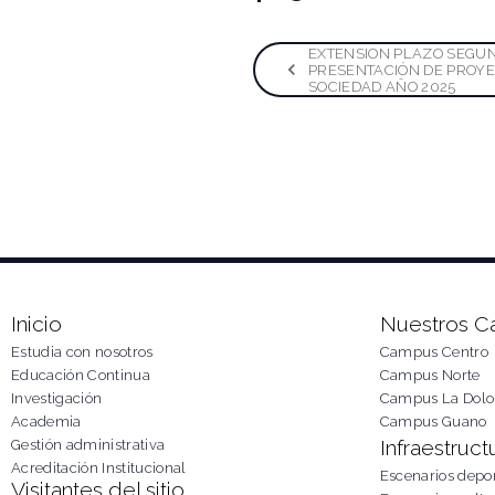
Naveg
EXTENSION PLAZO SEGU
PRESENTACIÓN DE PROYE
SOCIEDAD AÑO 2025
de
entra
Inicio
Nuestros 
Estudia con nosotros
Campus Centro
Educación Continua
Campus Norte
Investigación
Campus La Dolo
Academia
Campus Guano
Infraestruct
Gestión administrativa
Acreditación Institucional
Escenarios depor
Visitantes del sitio