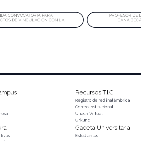
ación
NDA CONVOCATORIA PARA
PROFESOR DE L
CTOS DE VINCULACIÓN CON LA
GANA BECA
das
Campus
Recursos T.I.C
Registro de red inalámbrica
Correo institucional
rosa
Unach Virtual
Urkund
ura
Gaceta Universitaria
tivos
Estudiantes