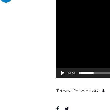
00:00
Tercera Convocatoria ⬇
Facebook
Twitter
Google+
LinkedIn
Pinterest