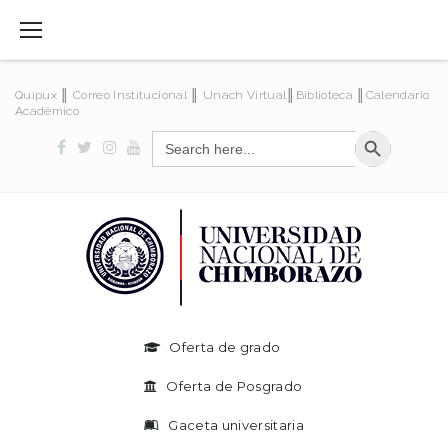
Quipux
║
Correo Institucional
║
Unach Virtual
║
Biblioteca
║
Calendario
Académico
SEARCH BUTT
Search
for:
Oferta de grado
Oferta de Posgrado
Gaceta universitaria