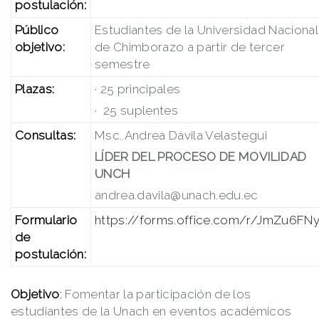
postulación:
Público
Estudiantes de la Universidad Nacional
objetivo:
de Chimborazo a partir de tercer
semestre
Plazas:
· 25 principales
· 25 suplentes
Consultas:
Msc. Andrea Dávila Velastegui
LÍDER DEL PROCESO DE MOVILIDAD
UNCH
andrea.davila@unach.edu.ec
Formulario
https://forms.office.com/r/JmZu6FN
de
postulación:
Objetivo
:
Fomentar la participación de los
estudiantes de la Unach en eventos académicos