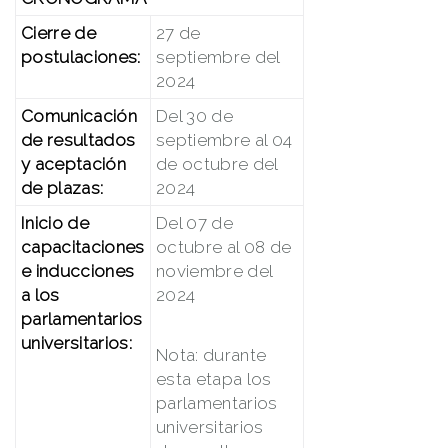
Cierre de
27 de
postulaciones:
septiembre del
2024
Comunicación
Del 30 de
de resultados
septiembre al 04
y aceptación
de octubre del
de plazas:
2024
Inicio de
Del 07 de
capacitaciones
octubre al 08 de
e inducciones
noviembre del
a los
2024
parlamentarios
universitarios:
Nota: durante
esta etapa los
parlamentarios
universitarios