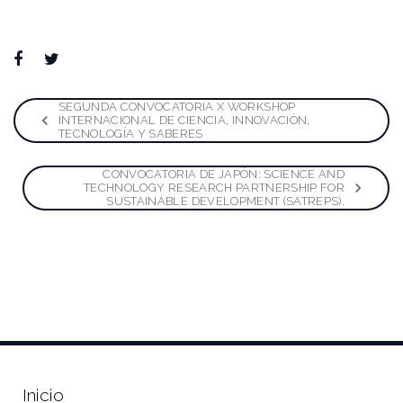
Facebook
Twitter
Google+
LinkedIn
Pinterest
Navegación
SEGUNDA CONVOCATORIA X WORKSHOP
INTERNACIONAL DE CIENCIA, INNOVACIÓN,
TECNOLOGÍA Y SABERES
de
CONVOCATORIA DE JAPÓN: SCIENCE AND
entradas
TECHNOLOGY RESEARCH PARTNERSHIP FOR
SUSTAINABLE DEVELOPMENT (SATREPS).
Inicio